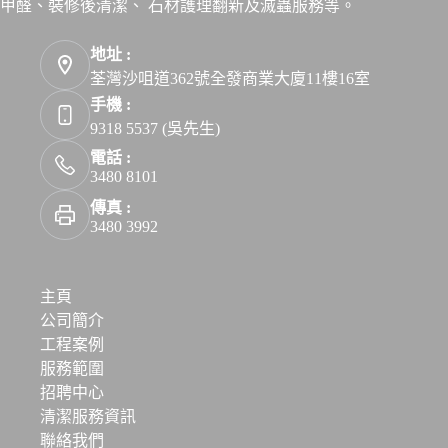
甲醛、裝修後清潔、 石材護理翻新及滅蟲服務等。
地址 :
荃灣沙咀道362號全發商業大廈11樓16室
手機 :
9318 5537 (吳先生)
電話 :
3480 8101
傳真 :
3480 3992
主頁
公司簡介
工程案例
服務範圍
招聘中心
清潔服務資訊
聯絡我們