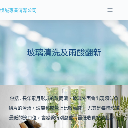
悅誠專業清潔公司
玻璃清洗及雨酸翻新
包括 : 長年累月形成的酸雨漬，玻璃外面會出現類似魚
鱗片的污漬，玻璃會感覺上比較朦朧， 尤其是每塊玻璃
最低的邊口位，會發覺特別嚴重。最低收費2500起步。