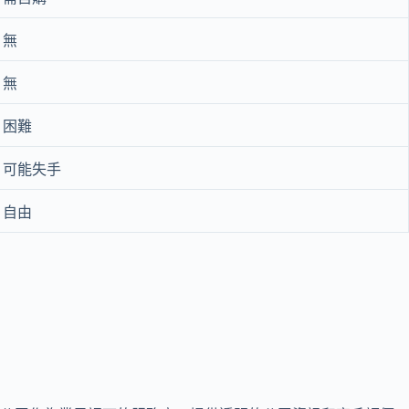
無
無
困難
可能失手
自由