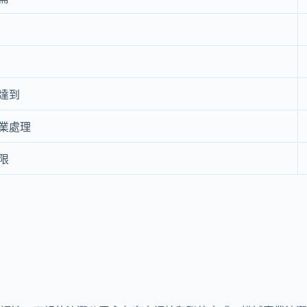
達到
業處理
限