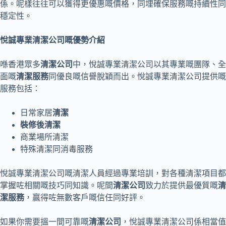
係。呢樣往往可以獲得更優惠嘅價格，同埋確保服務嘅持續性同
穩定性。
悅誠專業清潔公司嘅優勢介紹
喺香港眾多
清潔公司
中，悅誠專業清潔公司以其專業嘅團隊、全
面嘅
清潔服務
同優良嘅信譽脫穎而出。悅誠專業清潔公司提供嘅
服務包括：
日常家居
清潔
裝修後清潔
商業場所清潔
特殊清潔同消毒服務
悅誠專業清潔公司嘅清潔人員經過專業培訓，對各種清潔項目都
掌握咗相關嘅技巧同知識。呢間
清潔公司
致力於提供最優質嘅
清
潔服務
，贏得咗無數客戶嘅信任同好評。
如果你需要搵一間可靠嘅
清潔公司
，悅誠專業清潔公司係相當值