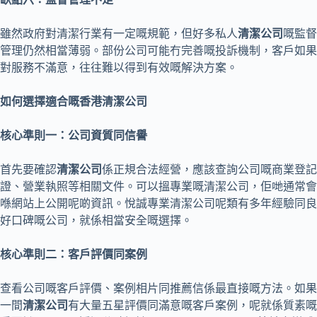
雖然政府對清潔行業有一定嘅規範，但好多私人
清潔公司
嘅監督
管理仍然相當薄弱。部份公司可能冇完善嘅投訴機制，客戶如果
對服務不滿意，往往難以得到有效嘅解決方案。
如何選擇適合嘅香港清潔公司
核心準則一：公司資質同信譽
首先要確認
清潔公司
係正規合法經營，應該查詢公司嘅商業登記
證、營業執照等相關文件。可以搵專業嘅清潔公司，佢哋通常會
喺網站上公開呢啲資訊。悅誠專業清潔公司呢類有多年經驗同良
好口碑嘅公司，就係相當安全嘅選擇。
核心準則二：客戶評價同案例
查看公司嘅客戶評價、案例相片同推薦信係最直接嘅方法。如果
一間
清潔公司
有大量五星評價同滿意嘅客戶案例，呢就係質素嘅