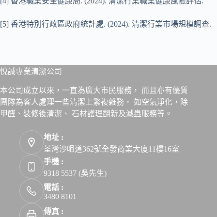
[4] 香港職業安全健康局. (2024). 清潔行業職業健康風險評估.
[5] 香港特別行政區政府統計處. (2024). 清潔行業市場規模調查.
悅誠專業清潔公司
本公司成立以來，一直為廣大市民服務， 而且亦有優質
團隊為客人處理一些清潔上繁複雜務， 如空氣淨化，除
甲醛、裝修後清潔、 石材護理翻新及滅蟲服務等。
地址 :
荃灣沙咀道362號全發商業大廈11樓16室
手機 :
9318 5537 (吳先生)
電話 :
3480 8101
傳真 :