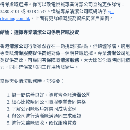
得考慮嘅選擇。你可以致電悅誠專業清潔公司查詢更多詳情：
3480 8101 或 9318 5537。悅誠專業清潔公司嘅網站係
yc-
cleaning.com.hk
，上面有更詳細嘅服務資訊同客戶案例。
結論：選擇專業清潔公司係明智嘅投資
香港
清潔公司
行業雖然存在一啲挑戰同缺點，但總體嚟講，聘用
專業嘅
清潔服務
提供商絕對係一個明智嘅選擇。專業
清潔公司
能
夠提供高效、可靠同有保障嘅
清潔服務
，大大節省你嘅時間同精
力，同埋確保家居同工作場所嘅衞生。
當你需要清潔服務時，記得要：
搵一間信譽良好、資質齊全嘅
清潔公司
細心比較唔同公司嘅服務質素同價格
了解公司嘅客戶評價同成功案例
與公司進行清晰嘅溝通同需求確認
進行完整嘅驗收，確保服務質素