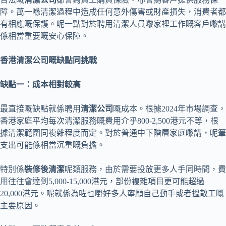
障。萬一喺清潔過程中造成任何意外傷害或財產損失，消費者都
有相應嘅保護。呢一點對於聘用清潔人員嚟家裡工作嘅客戶嚟講
係相當重要嘅安心保障。
香港清潔公司嘅缺點同挑戰
缺點一：成本相對較高
最直接嘅缺點就係聘用
清潔公司
嘅成本。根據2024年市場調查，
香港家庭平均每次清潔服務嘅費用介乎800-2,500港元不等，根
據清潔範圍同複雜程度而定。對於普通中下階層家庭嚟講，呢筆
支出可能係相當沉重嘅負擔。
特別係
裝修後清潔
呢類服務，由於需要投放更多人手同時間，費
用往往會達到5,000-15,000港元，部份複雜項目更可能超過
20,000港元。呢就係為咗乜嘢好多人寧願自己動手或者搵散工嘅
主要原因。