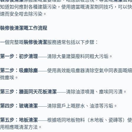
知道如何應對各種建築污染，使用適當嘅清潔劑同技巧，可以快
速而安全咁去除污染。
裝修後清潔嘅工作流程
一個完整嘅
裝修後清潔
服務通常包括以下步驟：
第一步：初步清理
——清除大量建築廢料同粗大污垢。
第二步：吸塵除塵
——使用高效能吸塵器清除空氣中同表面嘅細
微塵埃。
第三步：牆面同天花板清潔
——清除油漆噴濺、塵埃同污漬。
第四步：玻璃清潔
——清除窗戶上嘅膠水、油漆等污垢。
第五步：地板清潔
——根據唔同地板物料（木地板、瓷磚等）使
用相應嘅清潔方法。