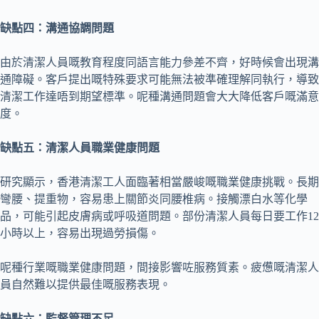
缺點四：溝通協調問題
由於清潔人員嘅教育程度同語言能力參差不齊，好時候會出現溝
通障礙。客戶提出嘅特殊要求可能無法被準確理解同執行，導致
清潔工作達唔到期望標準。呢種溝通問題會大大降低客戶嘅滿意
度。
缺點五：清潔人員職業健康問題
研究顯示，香港清潔工人面臨著相當嚴峻嘅職業健康挑戰。長期
彎腰、提重物，容易患上關節炎同腰椎病。接觸漂白水等化學
品，可能引起皮膚病或呼吸道問題。部份清潔人員每日要工作12
小時以上，容易出現過勞損傷。
呢種行業嘅職業健康問題，間接影響咗服務質素。疲憊嘅清潔人
員自然難以提供最佳嘅服務表現。
缺點六：監督管理不足