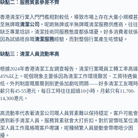
缺點二：服務質素參差不齊
香港清潔行業入門門檻相對較低，導致市場上存在大量小規模甚
至無牌嘅
清潔公司
。呢啲無牌或半無牌嘅清潔服務供應商，往往
缺乏專業培訓，清潔技術同服務態度都係堪憂。好多消費者就係
因為試過唔良嘅
清潔服務
經驗，而對整個行業產生咗懷疑。
缺點三：清潔人員流動率高
根據2024年香港清潔工友調查報告，清潔行業嘅員工轉工率高達
45%以上。呢個現象主要係因為清潔工作環境艱苦、工資待遇偏
低。外判制度嘅層層剝削更係加劇咗問題——好多清潔工友嘅時
薪只有45-55港元，每日工時往往超過10小時，月薪只有11,700-
14,300港元。
高流動率代表著清潔公司嘅人員質素難以保持穩定，客戶可能會
遇到新手清潔人員，服務質素就會大打折扣。對於習慣咗某位清
潔人員工作風格嘅客戶嚟講，呢種頻繁人員變動會帶嚟唔少困
擾。