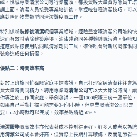
統。悅誠專業清潔公司等行業龍頭，都投資咗大量資源喺員工培
訓上面。清潔人員接受專業培訓後，掌握咗各種清潔技巧，可以
應對唔同物業類型同清潔難度嘅工作。
特別係喺
裝修後清潔
呢個專業領域，經驗豐富嘅清潔公司能夠快
速而有效咁清除建築塵埃、油漆殘留同各種難纏嘅污漬。佢哋知
道應該點樣使用唔同嘅清潔劑同工具，確保唔會對新居嘅傢俬同
裝修造成任何損傷。
優點二：時間效率高
對於上班族同忙碌嘅家庭主婦嚟講，自己打理家居清潔往往會耗
費大量時間同精力。聘用專業嘅
清潔公司
可以大大節省時間，讓
你專注於工作同家庭。舉例嚟講，一個1000呎嘅三房一廳單位，
如果自己手動打掃可能需要3-4個小時，但專業嘅清潔公司只需
要1.5-2小時就可以完成，效率差咗將近50%。
清潔服務
嘅高效率亦代表著成本控制得更好。好多人或者以為聘
用
清潔公司
成本會好高，但實際上長期計算嚟講，反而能節省一