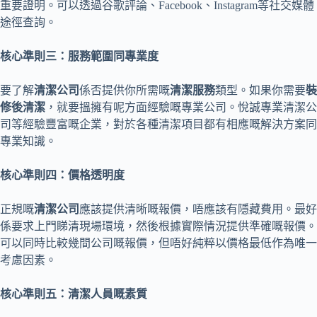
重要證明。可以透過谷歌評論、Facebook、Instagram等社交媒體
途徑查詢。
核心準則三：服務範圍同專業度
要了解
清潔公司
係否提供你所需嘅
清潔服務
類型。如果你需要
裝
修後清潔
，就要搵擁有呢方面經驗嘅專業公司。悅誠專業清潔公
司等經驗豐富嘅企業，對於各種清潔項目都有相應嘅解決方案同
專業知識。
核心準則四：價格透明度
正規嘅
清潔公司
應該提供清晰嘅報價，唔應該有隱藏費用。最好
係要求上門睇清現場環境，然後根據實際情況提供準確嘅報價。
可以同時比較幾間公司嘅報價，但唔好純粹以價格最低作為唯一
考慮因素。
核心準則五：清潔人員嘅素質