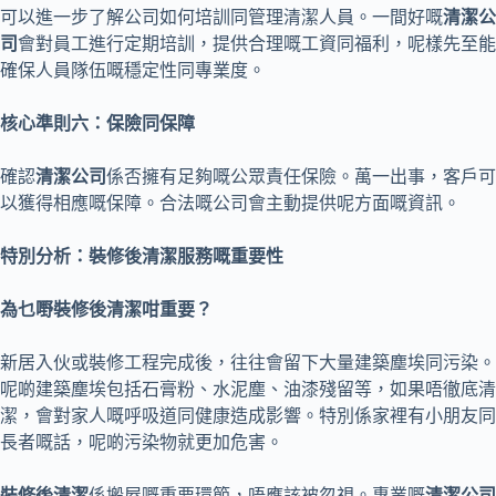
可以進一步了解公司如何培訓同管理清潔人員。一間好嘅
清潔公
司
會對員工進行定期培訓，提供合理嘅工資同福利，呢樣先至能
確保人員隊伍嘅穩定性同專業度。
核心準則六：保險同保障
確認
清潔公司
係否擁有足夠嘅公眾責任保險。萬一出事，客戶可
以獲得相應嘅保障。合法嘅公司會主動提供呢方面嘅資訊。
特別分析：裝修後清潔服務嘅重要性
為乜嘢裝修後清潔咁重要？
新居入伙或裝修工程完成後，往往會留下大量建築塵埃同污染。
呢啲建築塵埃包括石膏粉、水泥塵、油漆殘留等，如果唔徹底清
潔，會對家人嘅呼吸道同健康造成影響。特別係家裡有小朋友同
長者嘅話，呢啲污染物就更加危害。
裝修後清潔
係搬屋嘅重要環節，唔應該被忽視。專業嘅
清潔公司