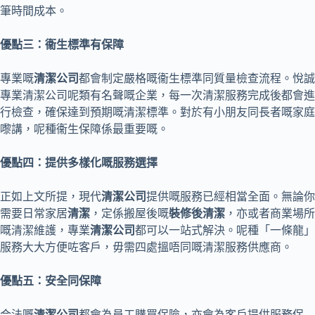
筆時間成本。
優點三：衞生標準有保障
專業嘅
清潔公司
都會制定嚴格嘅衞生標準同質量檢查流程。悅誠
專業清潔公司呢類有名聲嘅企業，每一次清潔服務完成後都會進
行檢查，確保達到預期嘅清潔標準。對於有小朋友同長者嘅家庭
嚟講，呢種衞生保障係最重要嘅。
優點四：提供多樣化嘅服務選擇
正如上文所提，現代
清潔公司
提供嘅服務已經相當全面。無論你
需要日常家居
清潔
，定係搬屋後嘅
裝修後清潔
，亦或者商業場所
嘅清潔維護，專業
清潔公司
都可以一站式解決。呢種「一條龍」
服務大大方便咗客戶，毋需四處搵唔同嘅清潔服務供應商。
優點五：安全同保障
合法嘅
清潔公司
都會為員工購買保險，亦會為客戶提供服務保