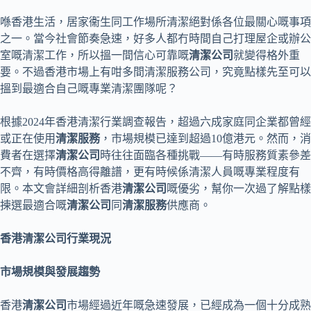
喺香港生活，居家衞生同工作場所清潔絕對係各位最關心嘅事項
之一。當今社會節奏急速，好多人都冇時間自己打理屋企或辦公
室嘅清潔工作，所以搵一間信心可靠嘅
清潔公司
就變得格外重
要。不過香港市場上有咁多間清潔服務公司，究竟點樣先至可以
搵到最適合自己嘅專業清潔團隊呢？
根據2024年香港清潔行業調查報告，超過六成家庭同企業都曾經
或正在使用
清潔服務
，市場規模已達到超過10億港元。然而，消
費者在選擇
清潔公司
時往往面臨各種挑戰——有時服務質素參差
不齊，有時價格高得離譜，更有時候係清潔人員嘅專業程度有
限。本文會詳細剖析香港
清潔公司
嘅優劣，幫你一次過了解點樣
揀選最適合嘅
清潔公司
同
清潔服務
供應商。
香港清潔公司行業現況
市場規模與發展趨勢
香港
清潔公司
市場經過近年嘅急速發展，已經成為一個十分成熟