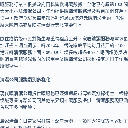
嘅服務行業。根據政府同私營機構嘅數據，全港已有超過1000間
大大小小嘅
清潔公司
，年均提供嘅
清潔服務
涉及數百萬個客戶。
當中，政府食環署每年都外判超過1.8億港元嘅清潔合約，呢個
龐大嘅市場亦反映咗清潔行業嘅重要性。
隨住疫情後市民對衞生嘅重視程度上升，家居
清潔服務
嘅需求更
加旺盛。調查顯示，喺2024年，香港家庭平均每月花費約2,100
港元喺
清潔服務
上面，較2020年增長咗超過40%。呢個趨勢反映
咗消費者越嚟越傾向於聘用專業嘅
清潔公司
來維持家居同工作場
所嘅衞生。
清潔公司服務類別多樣化
現代嘅
清潔公司
提供嘅服務已經遠遠超越傳統嘅打掃衞生。根據
悅誠專業清潔公司同其他業界領袖嘅服務提供，
清潔服務
現已涵
蓋以下多個範疇：
居家清潔
：日常家居打掃、深層清潔、季節性大掃除等。家庭主
婦同上班族都係主要客戶。