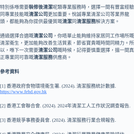
特別係喺需要
裝修後清潔
呢類專業服務時，選擇一間有豐富經驗
同專業技能嘅
清潔公司
更加重要。悅誠專業清潔公司等業界龍
頭，都能夠為你提供最優質嘅
清潔
同
清潔服務
解決方案。
通過選擇合適嘅
清潔公司
，你唔單止能夠維持家居同工作場所嘅
清潔衞生，更加能夠改善生活質素，節省寶貴嘅時間同精力。所
以，喺下一次需要
清潔公司
嘅時候，記得要慎重選擇，搵一間真
正專業同可靠嘅
清潔服務
供應商。
參考資料
[1] 香港政府食物環境衞生署. (2024). 清潔服務統計數據.
https://www.fehd.gov.hk
[2] 香港工會聯合會. (2024). 2024年清潔工人工作狀況調查報告.
[3] 香港競爭事務委員會. (2024). 清潔服務行業合規報告.